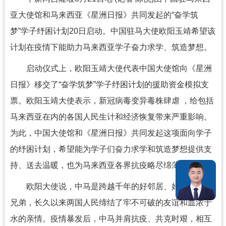
亚大使馆和马来西亚《星洲日报》共同发起的“奋学筑
梦”学子纾困计划20日启动。中国驻马大使欧阳玉靖希望该
计划在疫情下能助力马来西亚学子奋力求学、筑造梦想。
启动仪式上，欧阳玉靖大使代表中国大使馆向《星洲
日报》移交了“奋学筑梦”学子纾困计划的援助资金模拟支
票。欧阳玉靖大使表示，新冠病毒变异毒株肆虐 ，给包括
马来西亚在内的各国人民生计和经济恢复带来严重影响。
为此，中国大使馆和《星洲日报》共同发起这项面向学子
的纾困计划，希望能为学子们奋力求学和筑造梦想提供支
持、送去温暖，也为马来西亚各界抗疫略尽绵薄之力。
欧阳大使说，中马是跨越千年的好邻居、好伙伴、好
兄弟，长久以来两国人民缔结了牢不可破的友谊和血浓于
水的亲情。疫情暴发后，中马并肩抗疫、共克时艰，相互