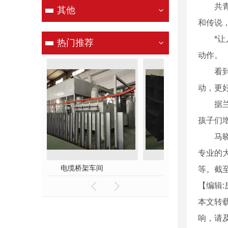
共青团
其他
和传说
*让儿
热门推荐
动作。
看到儿
动，更
据兰州
孩子们
马晓菲
专业的
车间
防火桥架产品
镀锌桥
等。截至
【编辑:
本文转
响，请