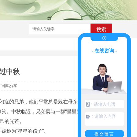
搜索
- 在线咨询 -
样过中秋
二维码分享
有自闭症的兄弟，他们平常总是躲在母亲徐燕的身
：
笑。中秋临近，兄弟俩与一群“星星的孩子”以
：
自己的光芒。
称为“星星的孩子”。
提交留言