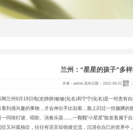
兰州：“星星的孩子”多
作者：admin 发布日期： 2021-09-21
兰州9月19日电(史静静)敏敏(化名)和宁宁(化名)是一对患
有看到感兴趣的事物，才会伸出手比划着，脸上闪过一丝腼腆的微
者一同猜灯谜、唱歌、演奏乐器……一颗颗“小星星”散发着属于
又叫孤独症，往往有语言却很难交流，沉浸在自己的世界中，被