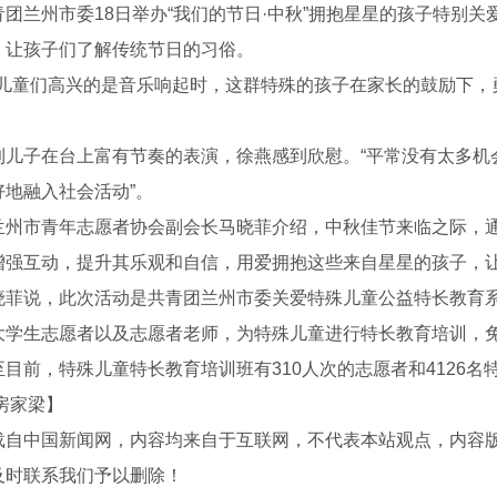
兰州市委18日举办“我们的节日·中秋”拥抱星星的孩子特别关
，让孩子们了解传统节日的习俗。
童们高兴的是音乐响起时，这群特殊的孩子在家长的鼓励下，
子在台上富有节奏的表演，徐燕感到欣慰。“平常没有太多机
好地融入社会活动”。
市青年志愿者协会副会长马晓菲介绍，中秋佳节来临之际，通
增强互动，提升其乐观和自信，用爱拥抱这些来自星星的孩子，
说，此次活动是共青团兰州市委关爱特殊儿童公益特长教育系
大学生志愿者以及志愿者老师，为特殊儿童进行特长教育培训，
架产品
目前，特殊儿童特长教育培训班有310人次的志愿者和4126名特
房家梁】
载自中国新闻网，内容均来自于互联网，不代表本站观点，内容
及时联系我们予以删除！