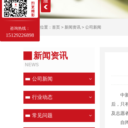
服
扫
更
精
彩
当前位置：
首页
>
新闻资讯
>
公司新闻
咨询热线：
15129226898
新闻资讯
NEWS
公司新闻
中新网
行业动态
后，只
及志愿
常见问题
自闭症