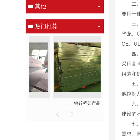
二
其他
要用于
三
热门推荐
华龙、贝
CE、U
四
采用高
组装和
五
他控制系
产品
镀锌桥架产品
六
建设的
七
需求。