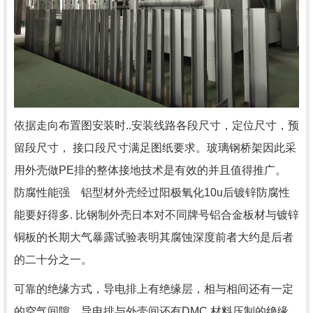
依据走向布置图安装时..安装线路各段尺寸，定位尺寸，预
留段尺寸， 接口段尺寸满足图纸要求。玻璃钢桥架因此采
用外壳做PE排的整体接地技术是有效的并且值得推广。
防腐性能强 铝型材外壳经过阳极氧化10u后镀锌防腐性
能要好得多. 比钢制外壳日本对不同牌号铝合金板材与镀锌
铜板的长期大气暴露试验表明其腐蚀深度前者大约是后者
的二十分之一。
可靠的绝缘方式，导电排上有绝缘层，相与相间还有一定
的空气间隙，导电排与外壳间还有DMC 材料压制的绝缘