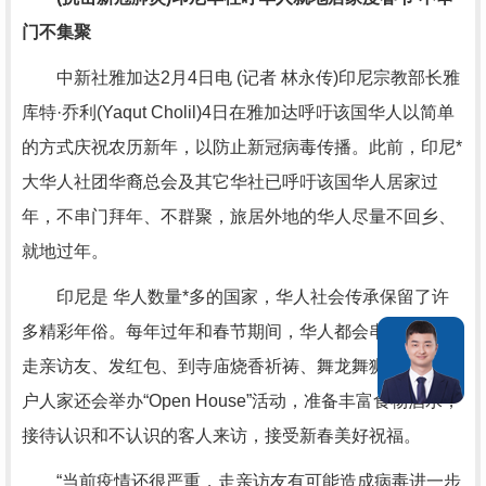
门不集聚
中新社雅加达2月4日电 (记者 林永传)印尼宗教部长雅
库特·乔利(Yaqut Cholil)4日在雅加达呼吁该国华人以简单
的方式庆祝农历新年，以防止新冠病毒传播。此前，印尼*
大华人社团华裔总会及其它华社已呼吁该国华人居家过
年，不串门拜年、不群聚，旅居外地的华人尽量不回乡、
就地过年。
印尼是 华人数量*多的国家，华人社会传承保留了许
多精彩年俗。每年过年和春节期间，华人都会串门拜年、
走亲访友、发红包、到寺庙烧香祈祷、舞龙舞狮等等，大
户人家还会举办“Open House”活动，准备丰富食物酒水，
接待认识和不认识的客人来访，接受新春美好祝福。
“当前疫情还很严重，走亲访友有可能造成病毒进一步