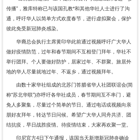
传播”，雅库特称已与该国孔教*和其他华社人士进行了沟
通，呼吁华人以简单方式欢度春节，进行虚拟聚会，保护
彼此免受新冠肺炎感染。
华裔总会执行主席黄印华此前通过视频呼吁广大华人
做好疫情防范，过年和春节期间不互相登门拜年，华社不
举行团拜。个人要做好防护，居家过年、不群聚。旅居外
地的华人尽量就地过年、不返乡，通过视频拜年。
由数十家华社组成的北苏门答腊省华人社团联谊会(简
称“苏北华联”)亦呼吁各华社成员，春节期间互不串门，避
免人多聚集，尽量过个简单的节日。通过电话或视频向亲
朋好友拜年，转达节日问候。希望广大华人同舟共济、团
结抗疫，早日战胜疫情。待疫情结束，大家再欢聚一堂。
印尼官方4日下午通报，该国当天新增新冠肺炎确诊