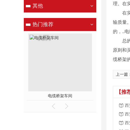
理。在
其他
在
输质量
热门推荐
的，..
总
原则和
缆桥架
上一篇
【推
配件
电缆桥架车间
防火桥
西
西
西