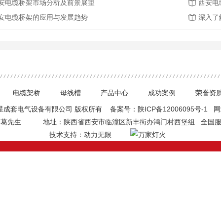
安电缆桥架市场分析及前景展望
西安电
安电缆桥架的应用与发展趋势
深入了
电缆架桥
母线槽
产品中心
成功案例
荣誉资
 西安硕星成套电气设备有限公司 版权所有 备案号：
陕ICP备12006095号-1
网
：葛先生
地址：陕西省西安市临潼区新丰街办鸿门村西堡组
全国服务
技术支持：
动力无限