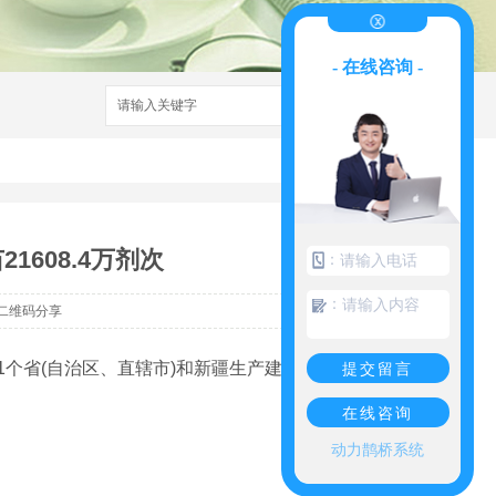
- 在线咨询 -
搜索
1608.4万剂次
：
：
二维码分享
31个省(自治区、直辖市)和新疆生产建设兵团累
提交留言
在线咨询
动力鹊桥系统