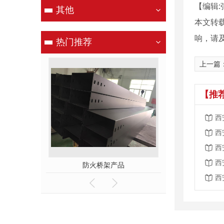
【编辑:
其他
本文转
响，请
热门推荐
上一篇
【推
西
西
西
西
车间
防火桥架产品
镀锌桥
西