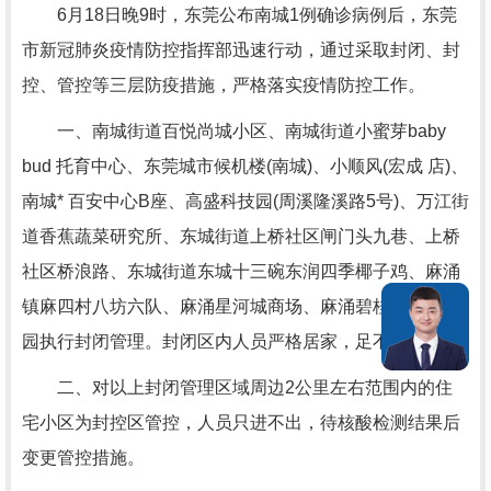
6月18日晚9时，东莞公布南城1例确诊病例后，东莞
市新冠肺炎疫情防控指挥部迅速行动，通过采取封闭、封
控、管控等三层防疫措施，严格落实疫情防控工作。
一、南城街道百悦尚城小区、南城街道小蜜芽baby
bud 托育中心、东莞城市候机楼(南城)、小顺风(宏成 店)、
南城* 百安中心B座、高盛科技园(周溪隆溪路5号)、万江街
道香蕉蔬菜研究所、东城街道上桥社区闸门头九巷、上桥
社区桥浪路、东城街道东城十三碗东润四季椰子鸡、麻涌
镇麻四村八坊六队、麻涌星河城商场、麻涌碧桂园嘉誉花
园执行封闭管理。封闭区内人员严格居家，足不出户。
二、对以上封闭管理区域周边2公里左右范围内的住
宅小区为封控区管控，人员只进不出，待核酸检测结果后
变更管控措施。