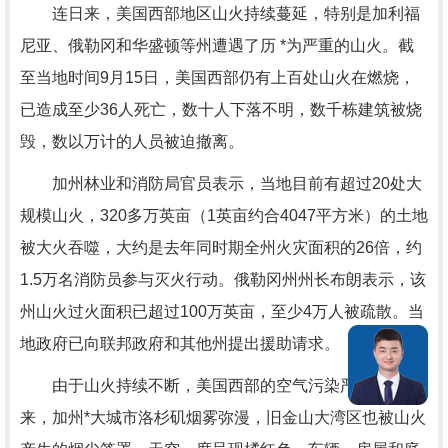
连日来，美国西部地区山火持续蔓延，特别是加利福
尼亚、俄勒冈和华盛顿等州遭遇了历 *为严重的山火。截
至当地时间9月15日，美国西部仍有上百处山火在燃烧，
已造成至少36人死亡，数十人下落不明，数千栋建筑被烧
毁，数以万计的人员被迫撤离。
加州林业和消防局官员表示，当地目前有超过20处大
规模山火，320多万英亩（1英亩约合4047平方米）的土地
被大火吞噬，大约是去年同时期全州火灾面积的26倍，约
1.5万名消防员参与灭火行动。俄勒冈州州长布朗表示，该
州山火过火面积已超过100万英亩，至少4万人被疏散。当
地政府已向联邦政府和其他州提出援助请求。
由于山火持续不断，美国西部的空气污染严重。连日
来，加州*大城市洛杉矶烟雾弥漫，旧金山大湾区也被山火