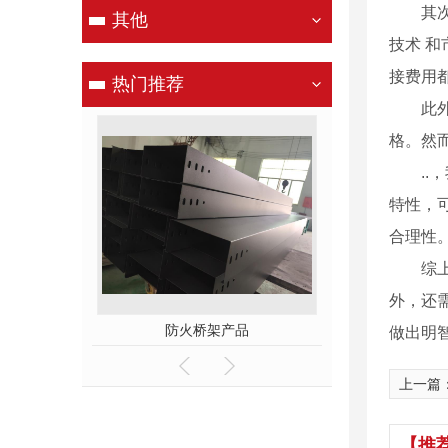
其
其他
技术 
接费用
热门推荐
此
格。然
.
特性，
合理性
综
外，还
防火桥架产品
镀锌桥架产品
做出明
上一篇
【推