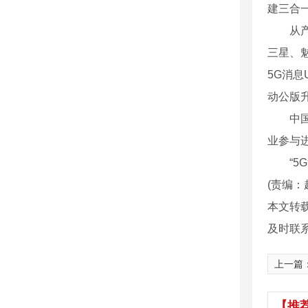
建三合
从产业
三星、
5G消息
动公版升
中国信
业参与
“5G
(责编：
本文转
及时联
上一篇
【推