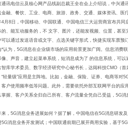
讯电信云及核心网产品线副总裁王全在会上介绍说，中兴通讯已
盖金融、餐饮、工业、电商、旅游、政务、交通、媒体资讯、医疗
月8日，中国移动、中国联通、中国电信三大运营商宣布共同启
体的、能互动服务的，不 文字、图片，还能发视频、位置，甚至完
户可以通过发送语音或文字、点选关键字形式，快捷实现车票预
认为，5G消息在企业级市场的应用前景更加广阔。信息消费联
影像、声音，建立起菜单系统，短消息成为了 的信息系统，可以
库学术委员、数字经济研究中心秘书长，达闼科技CMO（首席
，“轻量级”应用是主阵地。比如，金融、保险、证券、电商等对5
、客户使用频率低等问题。此外，需要依托外部互联网平台的应用
己掌握、客户关系全归自己所有、客户流量全凭自己受益，5G消
。
，5G消息业务进展如何？据了解，中国电信在5G消息研发及
进5G消息业务开发测试；中国联通前期已展开商用实验，基于5G