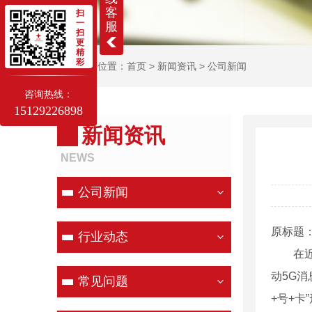
客
扫
一
服
扫
更
精
彩
当前位置：
首页
>
新闻资讯
>
公司新闻
咨询热线：
15129226898
新闻资讯
NEWS
公司新闻
原标题
行业动态
在近日
动5G消
常见问题
+号+卡