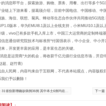
一的消息即平台，探索旅游、购物、票务、用餐、出行等多个5G
链上下游来看，据葛颀介绍，目前中国电信、中国移动、中国联通
魅族、海信、联想、菊风、蜂动等生态合作伙伴共同推动5G消息
UP1.0版本，华为EMUI8.1及以上全线支持，小米MIUI10.
级，vivo已有多款手机入库上市，中国三大运营商的定制终端基本
息通信研究院技术与标准所*付国强表示，中小企业、中小开发
进来，开发更丰富的应用，是丰富生态的关键。
消息是运营商*大的机会，将收获千亿元级行业信息市场，开启中
赵超、赵竹青)
载自人民网，内容均来自于互联网，不代表本站观点，内容版权
系我们予以删除！
：
31省份新增确诊病例36例 其中本土6例均在新疆
下一篇
荐阅读】↓