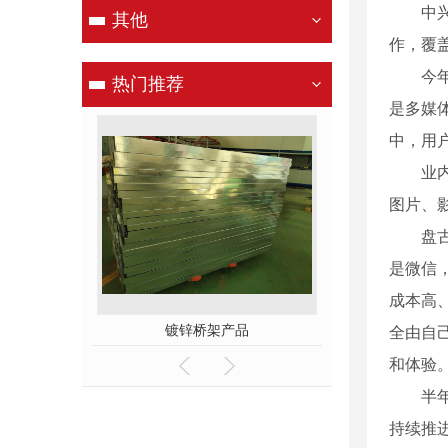
中兴通
其他
作，覆
今年4
热门推荐
是多媒
中，用
业内*
图片、
盘古智
是微信
成本高
产品
镀锌桥架产品
全由自
和体验
半年来
持续推