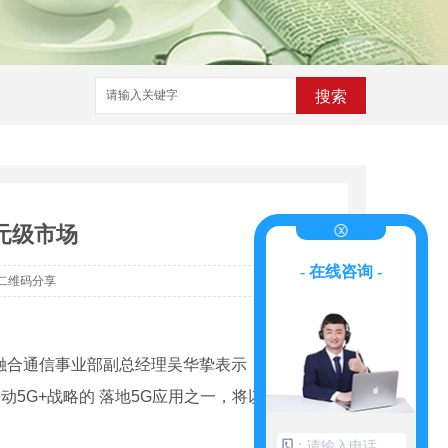
搜索
元级市场
- 在线咨询 -
二维码分享
司融合通信事业部副总经理吴华挚表示，中国移
5G+战略的 落地5G应用之一，将以“5G消息
：