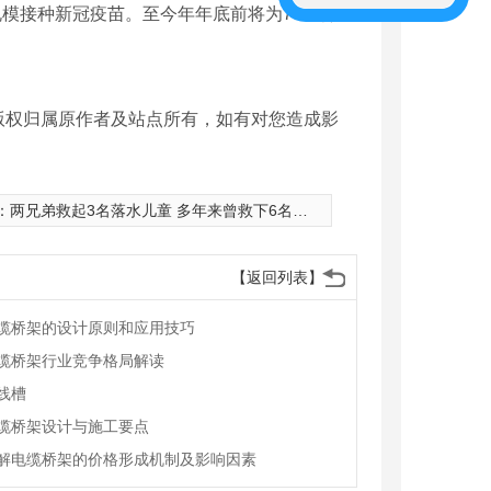
模接种新冠疫苗。至今年年底前将为700万人
版权归属原作者及站点所有，如有对您造成影
：
两兄弟救起3名落水儿童 多年来曾救下6名落水者
【返回列表】
缆桥架的设计原则和应用技巧
缆桥架行业竞争格局解读
桥架产品
镀锌桥架产品
线槽
缆桥架设计与施工要点
解电缆桥架的价格形成机制及影响因素