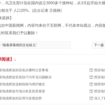
乌卫生部计划在国内设立3000多个接种站，从3月起开始大规
相当于 人口20%。(总台记者 王德禄)
朱延静】
载自中国新闻网，内容均来自于互联网，不代表本站观点，内容
及时联系我们予以删除！
：
“隔着屏幕闻到文化味儿”
下一篇
荐阅读】↓
安电缆桥架的安装步骤和注意事项
西安电
安电缆桥架安装技巧与常见问题解决
西安电
架配件
电缆桥架车间
防火
安电缆桥架选购指南与维护建议
陕西母
安电缆桥架市场分析及前景展望
西安电
安电缆桥架的应用与发展趋势
深入了