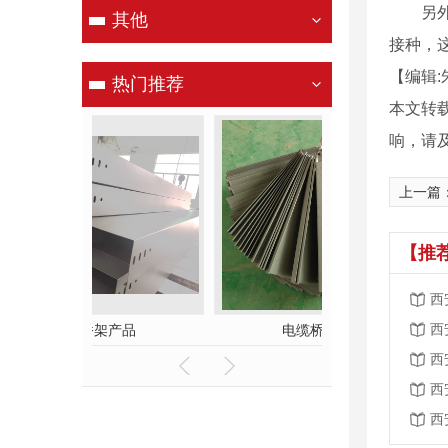
另外，
其他
接种，这
【编辑:
热门推荐
本文转
响，请
上一篇
【推
西
西
喷塑桥架产品
电缆桥
西
西
西