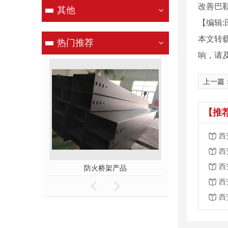
改善巴
其他
【编辑:
本文转
热门推荐
响，请
上一篇
【推
西
西
西
车间
防火桥架产品
镀锌桥
西
西