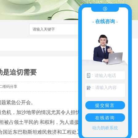
- 在线咨询 -
搜索
助是迫切需要
：
二维码分享
：
问题紧急公开会。
提交留言
危机，加沙地带的情况尤其令人担忧。我们敦
在线咨询
坦被占领土平民的 和权利，为人道援助提供准
动力鹊桥系统
合国近东巴勒斯坦难民救济和工程处工作，为