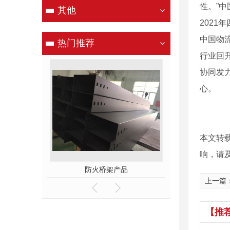
性。”
其他
2021
中国物
热门推荐
行业回
协同发
心。
本文转
响，请
车间
防火桥架产品
镀锌桥
上一篇
【推