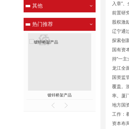
入章”
其他
前置研
股权激
热门推荐
辽宁通
探索创
国有资
持“一
龙江全
国资监
覆盖。
产品
镀锌桥架产品
率。厦
地方国
工作：
资本布