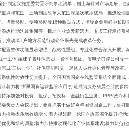
、全部制定实施党委前置研究事项清单，如上海针对市场竞争、金
究重点和范围。三项制度改革大范围深层次破冰破局，推进经理
励、增量奖励、专项奖励等16种激励方式，指导企业用好中长期
过混改推动沈鼓集团等一批老企业焕发新活力。专项工程示范引
新，推动351户地方示范行动企业率先完成改革任务。
本配置整体功能显著增强，战略性重组、专业化整合深入开展。
主业一主体”组建了省环保集团、省体育集团、省电子口岸公司等
面完成“三供一业”、社保职能移交、退休人员社会化管理等改革。
管系统性时效性切实提升。全国国资国企在线监管系统全面建成
浙江着力将“浙里国资运营监管应用”打造成为服务省属企业的多
门持续加强对投资、担保、招投标、金融衍生业务、PPP(政府和
资委负责人会议提出，要真抓实干做好今年国资国企工作，更好
着力推动提质增效稳增长;着力抓好新一轮国企改革深化提升行动;
局优化和结构调整;着力加快推动现代化产业体系建设;着力防范化