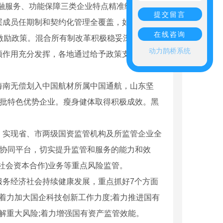
融服务、功能保障三类企业特点精准细化党委
提交留言
层成员任期制和契约化管理全覆盖，如广东出台
在线咨询
激励政策。混合所有制改革积极稳妥深化，如
动力鹊桥系统
领作用充分发挥，各地通过给予政策支持、鼓励
海南无偿划入中国航材所属中国通航，山东坚
一批特色优势企业。瘦身健体取得积极成效。黑
，实现省、市两级国资监管机构及所监管企业全
跨协同平台，切实提升监管和服务的能力和效
社会资本合作)业务等重点风险监管。
服务经济社会持续健康发展，重点抓好7个方面
着力加大国企科技创新工作力度;着力推进国有
解重大风险;着力增强国有资产监管效能。