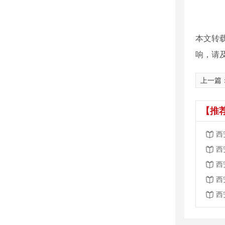
本文转
响，请
上一篇
【推
西
西
西
西
西