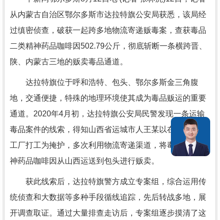
从内蒙古自治区鄂尔多斯市达拉特旗公安局获悉，该局经
过缜密侦查，破获一起跨多地物流寄递贩毒案，查获毒品
二类精神药品咖啡因502.79公斤，彻底斩断一条横跨晋、
陕、内蒙古三地的贩卖毒品通道。
达拉特旗位于呼和浩特、包头、鄂尔多斯金三角腹
地，交通便捷，特殊的地理环境使其成为毒品贩运的重要
通道。2020年4月初，达拉特旗公安局民警发现一条运输
毒品案件的线索，得知山西省运城市人王某以在包头市某
工厂打工为掩护，多次利用物流寄递渠道，将毒品二类精
神药品咖啡因从山西运送到包头进行贩卖。
获此线索后，达拉特旗警方成立专案组，综合运用传
统侦查和大数据等多种手段循线追踪，先后转战多地，展
开调查取证。通过大量排查走访后，专案组逐步摸清了这