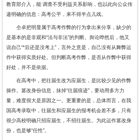
教育部介入，能 调查不受利益关系影响，也以此向公众传
递明确的信息：高考公平，来不得半点儿戏。
仝卓把明显属于高考作弊的行为拿出来分享，缺少的
是基本的是非观和“法与非法”的判断。舆论哗然后，他又
说自己“*后还是没考上”，言外之意是，自己没有从舞弊运
作中获得实质好处。但判断高考作弊，是否从作弊中获得
好处，并不是依据。
在高考中，把往届生改为应届生，是比较少见的作弊
操作。篡改身份信息，抹掉“往届痕迹”，要动用多方力
量，难度很大是原因之一。更重要的是，总体而言，在我
国高考录取中，往届生和应届生的报考机会差不多，只有
很少高校明确只招应届生，不招往届生。为此运作篡改身
份，也是够“任性”。