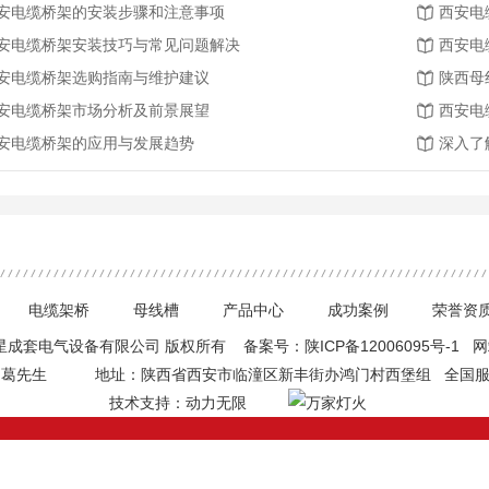
安电缆桥架的安装步骤和注意事项
西安电
安电缆桥架安装技巧与常见问题解决
西安电
安电缆桥架选购指南与维护建议
陕西母
安电缆桥架市场分析及前景展望
西安电
安电缆桥架的应用与发展趋势
深入了
电缆架桥
母线槽
产品中心
成功案例
荣誉资
 西安硕星成套电气设备有限公司 版权所有 备案号：
陕ICP备12006095号-1
网
：葛先生
地址：陕西省西安市临潼区新丰街办鸿门村西堡组
全国服务
技术支持：
动力无限