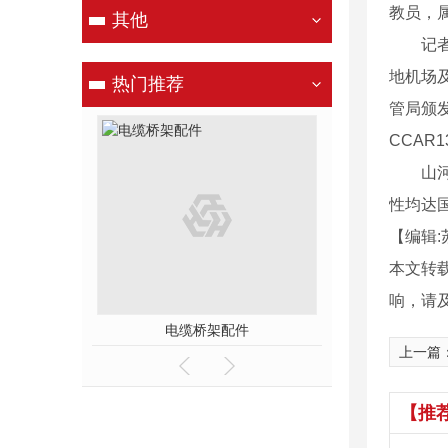
教员，
其他
记者从
地机场
热门推荐
管局颁发
CCAR
山河阿
性均达
【编辑:
本文转
响，请
产品
电缆桥架配件
电缆桥
上一篇
【推