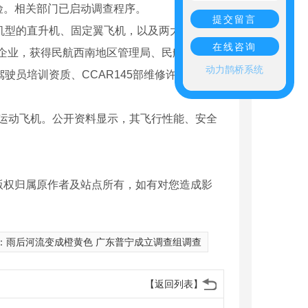
险。相关部门已启动调查程序。
提交留言
机型的直升机、固定翼飞机，以及两大自建基
在线咨询
企业，获得民航西南地区管理局、民航四川监
动力鹊桥系统
驾驶员培训资质、CCAR145部维修许可证、
运动飞机。公开资料显示，其飞行性能、安全
版权归属原作者及站点所有，如有对您造成影
桥架产品
：
雨后河流变成橙黄色 广东普宁成立调查组调查
【返回列表】