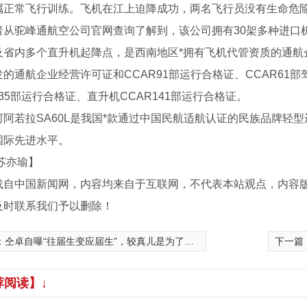
属正常飞行训练。飞机在江上迫降成功，两名飞行员没有生命危
驼峰通航空公司官网查询了解到，该公司拥有30架多种进口
及省内多个直升机起降点，是西南地区*拥有飞机代管资质的通航
的通航企业经营许可证和CCAR91部运行合格证、CCAR61部
135部运行合格证、直升机CCAR141部运行合格证。
若拉SA60L是我国*款通过中国民航适航认证的民族品牌轻型
国际先进水平。
苏亦瑜】
载自中国新闻网，内容均来自于互联网，不代表本站观点，内容
及时联系我们予以删除！
架车间
防火桥架产品
镀锌
：
仝卓自曝“往届生变应届生”，较真儿是为了公平
下一篇
荐阅读】↓